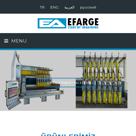
TR
ENG
العربية
русский
MENU
ÜRÜNLERIMIZI İNCELEYIN