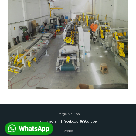
Efarge Makina
instagram
facebook
Youtube
webci