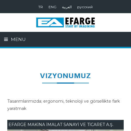
TR
ENG
العربية
русский
MENU
VIZYONUMUZ
Tasarımlarımızda; ergonomi, teknoloji ve görsellikte fark
yaratmak
EFARGE MAKİNA İMALAT SANAYİ VE TİCARET A.Ş.
EF